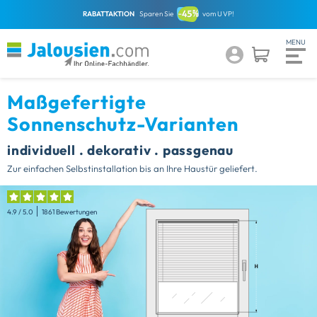
RABATTAKTION
Sparen Sie
vom UVP!
Maßgefertigte
Sonnenschutz-Varianten
individuell . dekorativ . passgenau
Zur einfachen Selbstinstallation bis an Ihre Haustür geliefert.
4.9
/ 5.0
1861 Bewertungen