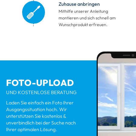
Zuhause anbringen
Mithilfe unserer Anleitung
montieren
und sich schnell am
Wunschprodukt erfreuen.
FOTO-UPLOAD
UND KOSTENLOSE BERATUNG
Laden Sie einfach ein Foto Ihrer
Ausgangssituation hoch. Wir
unterstützen Sie kostenlos &
unverbindlich bei der Suche nach
Ihrer optimalen Lösung.