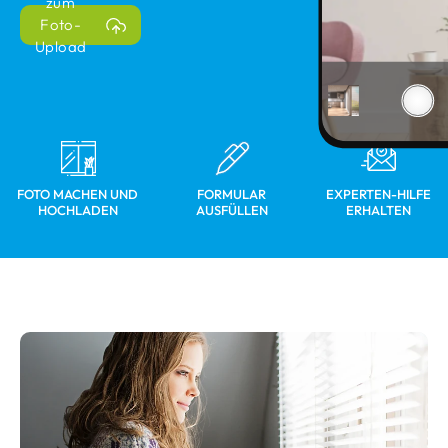
zum
Foto-
Upload
FOTO MACHEN UND
FORMULAR
EXPERTEN-HILFE
HOCHLADEN
AUSFÜLLEN
ERHALTEN