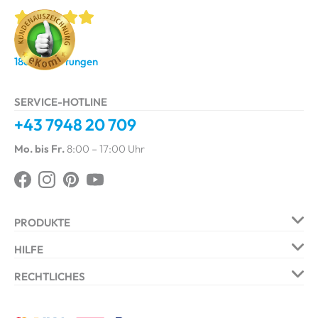
4.9
/ 5.0
1861 Bewertungen
SERVICE-HOTLINE
+43 7948 20 709
Mo. bis Fr.
8:00 – 17:00 Uhr
PRODUKTE
Jalousie
Plissee
HILFE
Rollo
Lamellenvorhang
Blog & Ideen
Ratgeber
RECHTLICHES
Insektenschutz
Smart Produkte
Bestellablauf
Zahlungsarten
AGB
Impressum
LI
Foto-Upload Service
Lieferzeiten & Versand
Datenschutz
Widerrufsbelehrung