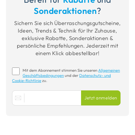
Sonderaktionen
?
Sichern Sie sich Überraschungsgutscheine,
Ideen, Trends & Technik für Ihr Zuhause,
exklusive Rabatte, Sonderaktionen &
persönliche Empfehlungen. Jederzeit mit
einem Klick abbestellbar!
Mit dem Abonnement stimmen Sie unseren
Allgemeinen
Geschäftsbedingungen
und der
Datenschutz- und
Cookie-Richtlinie
zu.
E-
Jetzt anmelden
Mail-
Adresse
für
den
Newsletter