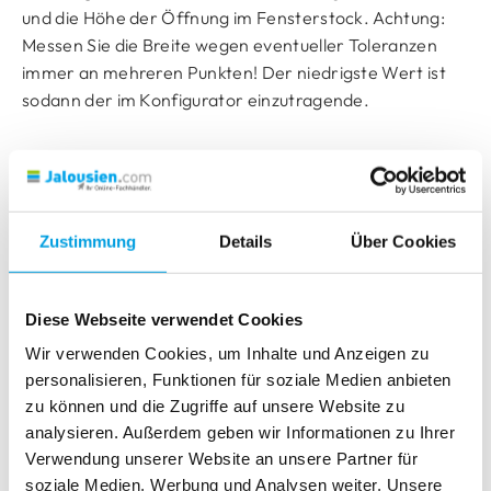
und die Höhe der Öffnung im Fensterstock. Achtung:
Messen Sie die Breite wegen eventueller Toleranzen
immer an mehreren Punkten! Der niedrigste Wert ist
sodann der im Konfigurator einzutragende.
Insektenschutz-Rollo
Zustimmung
Details
Über Cookies
Das
Insektenschutzrollo
wird außen am Fensterstock
montiert. Messen Sie hierfür das
lichte Maß der
Fensternische
und ziehen Sie in der Breite und Höhe je 5
Diese Webseite verwendet Cookies
mm ab. Die Breite wird wegen eventueller Toleranzen
Wir verwenden Cookies, um Inhalte und Anzeigen zu
immer an mehreren Punkten gemessen. Somit erhalten
personalisieren, Funktionen für soziale Medien anbieten
Sie das optimale Bestellmaß für Ihr Insektenschutzrollo.
zu können und die Zugriffe auf unsere Website zu
Die Bestellmaße sind die Außenmaße des
analysieren. Außerdem geben wir Informationen zu Ihrer
Insektenschutzrollos.
Verwendung unserer Website an unsere Partner für
soziale Medien, Werbung und Analysen weiter. Unsere