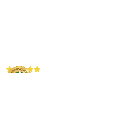
4.9
/ 5.0
1861 Bewertungen
SERVICE-HOTLINE
+43 7948 20 709
Mo. bis Fr.
8:00 – 17:00 Uhr