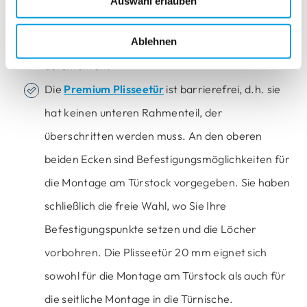
Auswahl erlauben
werden. Die Vorbohrungen hierzu können Sie
Ablehnen
nach Ihren eigenen Wünschen selbst
durchführen.
Die
Premium Plisseetür
ist barrierefrei, d.h. sie
hat keinen unteren Rahmenteil, der
überschritten werden muss. An den oberen
beiden Ecken sind Befestigungsmöglichkeiten für
die Montage am Türstock vorgegeben. Sie haben
schließlich die freie Wahl, wo Sie Ihre
Befestigungspunkte setzen und die Löcher
vorbohren. Die Plisseetür 20 mm eignet sich
sowohl für die Montage am Türstock als auch für
die seitliche Montage in die Türnische.