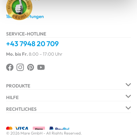
4.9
/ 5.0
1860 Bewertungen
SERVICE-HOTLINE
+43 7948 20 709
Mo. bis Fr.
8:00 – 17:00 Uhr
PRODUKTE
Jalousie
Plissee
HILFE
Rollo
Lamellenvorhang
Blog & Ideen
Ratgeber
RECHTLICHES
Insektenschutz
Smart Produkte
Bestellablauf
Zahlungsarten
AGB
Impressum
LI
Foto-Upload Service
Lieferzeiten & Versand
Datenschutz
Widerrufsbelehrung
© 2026 Mare GmbH - All Rights Reserved.
Barrierefreiheit