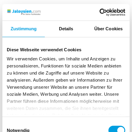
Mit Hilfe unserer leicht verständlichen
Anleitungen
und
nützlichen
Ratschlägen
werden Sie in der Lage sein,
Ihre Sonnenschutzprodukte mühelos auszumessen, zu
Zustimmung
Details
Über Cookies
montieren oder ihre Lebensdauer zu verlängern und die
Funktionalität zu optimieren.
Diese Webseite verwendet Cookies
Wir verwenden Cookies, um Inhalte und Anzeigen zu
personalisieren, Funktionen für soziale Medien anbieten
Wählen Sie ihr Produkt und holen Sie sich passende
zu können und die Zugriffe auf unsere Website zu
Anleitungen und Tipps & Tricks:
analysieren. Außerdem geben wir Informationen zu Ihrer
Verwendung unserer Website an unsere Partner für
soziale Medien, Werbung und Analysen weiter. Unsere
Partner führen diese Informationen möglicherweise mit
Jalousie
weiteren Daten zusammen, die Sie ihnen bereitgestellt
haben oder die sie im Rahmen Ihrer Nutzung der Dienste
gesammelt haben.
Einwilligungsauswahl
Notwendig