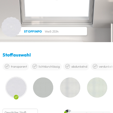
STOFFINFO
Weiß 2534
Stoffauswahl
transparent
lichtdurchlässig
abdunkelnd
verdunkel
Gewählter Stoff: