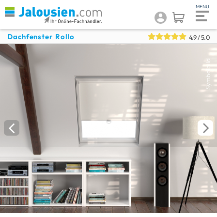
Dachfenster Rollo
4.9
/ 5.0
Symbolbild