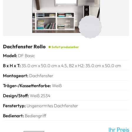
Dachfenster Rollo
Sofort produzierbar
Modell
DF Basic
B x H x T
35.0 cm x 50.0 cm x 4.5, B2 x H2: 35.0 cm x 50.0 cm
Montageart
Dachfenster
Träger-/Kassettenfarbe
Weiß
Design/Stoff
Weiß 2534
Achtung!
Fenstertyp
Ungenormtes Dachfenster
Beachten Sie bitte, dass der Stoff schmäler ist als das
Bestellmaß!
Bedienart
Bediengriff
Alle Modelle
Ihr Preis
Bedienseite: ca. 20 mm, Gegenseite: ca. 10 mm