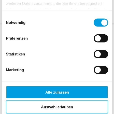
weiteren Daten zusammen, die Sie ihnen bereitgestellt
Bediengriff
haben oder die sie im Rahmen Ihrer Nutzung der Dienste
gesammelt haben.
Einwilligungsauswahl
Notwendig
Abmessungen
Präferenzen
Messvideo
weitere Details
Hersteller
Statistiken
Marketing
Alle zulassen
Auswahl erlauben