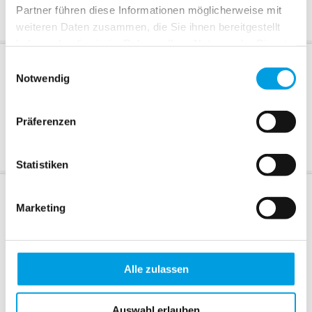
Partner führen diese Informationen möglicherweise mit
weiteren Daten zusammen, die Sie ihnen bereitgestellt
haben oder die sie im Rahmen Ihrer Nutzung der Dienste
gesammelt haben.
Einwilligungsauswahl
Extras
Extras im Detail
Notwendig
Bedienstab
Stablänge
Präferenzen
+ 21,00 EUR
Statistiken
Abmessungen
Marketing
Messvideo
weitere Details
Hersteller
Alle zulassen
Auswahl erlauben