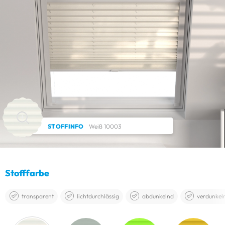
STOFFINFO
Weiß 10003
Stofffarbe
transparent
lichtdurchlässig
abdunkelnd
verdunkel