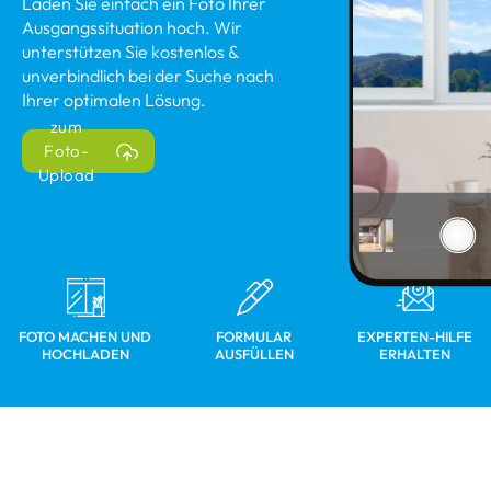
Laden Sie einfach ein Foto Ihrer
Ausgangssituation hoch. Wir
unterstützen Sie kostenlos &
unverbindlich bei der Suche nach
Ihrer optimalen Lösung.
zum
Foto-
Upload
FOTO MACHEN UND
FORMULAR
EXPERTEN-HILFE
HOCHLADEN
AUSFÜLLEN
ERHALTEN