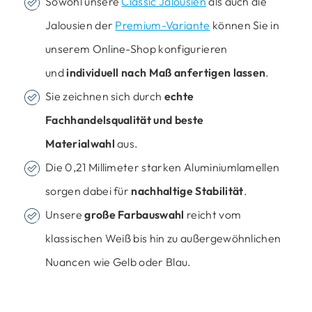
Sowohl unsere
Classic Jalousien
als auch die
Jalousien der
Premium-Variante
können Sie in
unserem Online-Shop konfigurieren
und
individuell nach Maß anfertigen lassen
.
Sie zeichnen sich durch
echte
Fachhandelsqualität und beste
Materialwahl
aus.
Die 0,21 Millimeter starken Aluminiumlamellen
sorgen dabei für
nachhaltige Stabilität
.
Unsere
große Farbauswahl
reicht vom
klassischen Weiß bis hin zu außergewöhnlichen
Nuancen wie Gelb oder Blau.