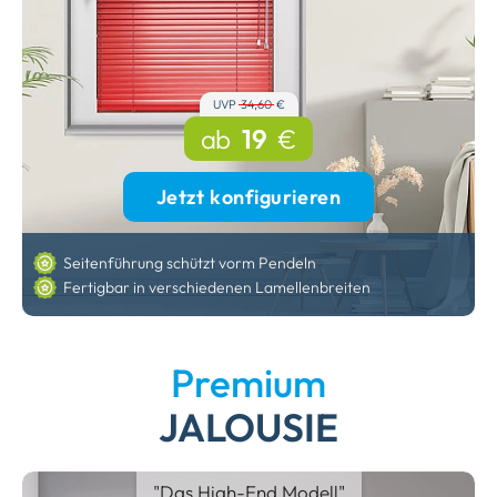
UVP
34,60
€
ab
19
€
Jetzt konfigurieren
Seitenführung schützt vorm Pendeln
Fertigbar in verschiedenen Lamellenbreiten
Premium
JALOUSIE
"Das High-End Modell"