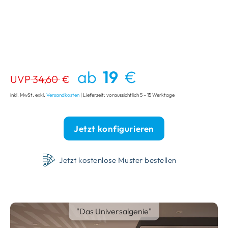
ab
19
€
UVP
34,60
€
inkl. MwSt. exkl.
Versandkosten
| Lieferzeit: voraussichtlich 5 – 15 Werktage
Jetzt konfigurieren
Jetzt kostenlose Muster bestellen
"Das Universalgenie"