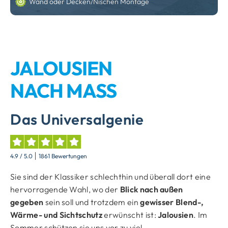
Wand oder Decken/Nischen Montage
JALOUSIEN
NACH MASS
Das Universalgenie
4.9
/ 5.0
1861 Bewertungen
Sie sind der Klassiker schlechthin und überall dort eine
hervorragende Wahl, wo der
Blick nach außen
gegeben
sein soll und trotzdem ein
gewisser Blend-,
Wärme- und Sichtschutz
erwünscht ist:
Jalousien
. Im
Sommer schützen sie uns vor zu viel