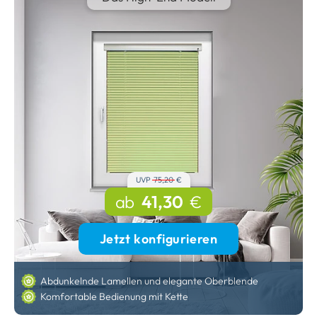
UVP
75,20
€
ab
41,30
€
Jetzt konfigurieren
Abdunkelnde Lamellen und elegante Oberblende
Komfortable Bedienung mit Kette