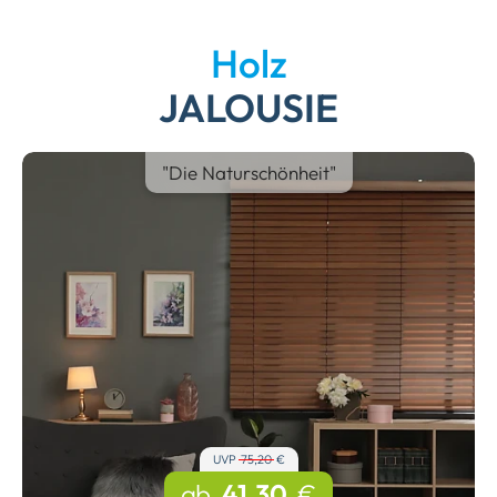
Holz
JALOUSIE
"Die Naturschönheit"
UVP
75,20
€
ab
41,30
€