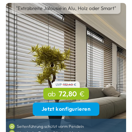
"Extrabreite Jalousie in Alu, Holz oder Smart"
UVP
132,40
€
ab
72,80
€
Jetzt konfigurieren
Seitenführung schützt vorm Pendeln