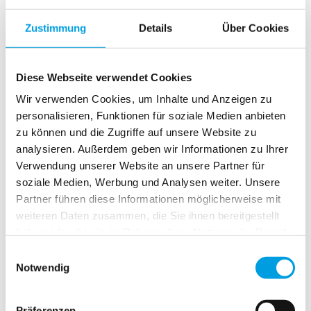
Zustimmung
Details
Über Cookies
Diese Webseite verwendet Cookies
Wir verwenden Cookies, um Inhalte und Anzeigen zu
personalisieren, Funktionen für soziale Medien anbieten
zu können und die Zugriffe auf unsere Website zu
analysieren. Außerdem geben wir Informationen zu Ihrer
Verwendung unserer Website an unsere Partner für
soziale Medien, Werbung und Analysen weiter. Unsere
Wunschprodukt *
Partner führen diese Informationen möglicherweise mit
weiteren Daten zusammen, die Sie ihnen bereitgestellt
Jalousie
Plissee
Rollo
haben oder die sie im Rahmen Ihrer Nutzung der Dienste
gesammelt haben.
Lamellenvorhang
Insektenschutz
Einwilligungsauswahl
Notwendig
Ich bin nicht sicher
Präferenzen