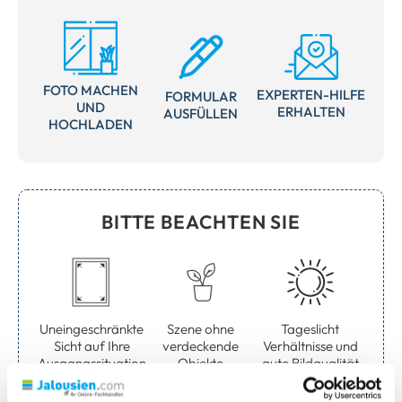
FOTO MACHEN
EXPERTEN-HILFE
FORMULAR
UND
ERHALTEN
AUSFÜLLEN
HOCHLADEN
BITTE BEACHTEN SIE
Uneingeschränkte
Szene ohne
Tageslicht
Sicht auf Ihre
verdeckende
Verhältnisse und
Ausgangssituation
Objekte
gute Bildqualität