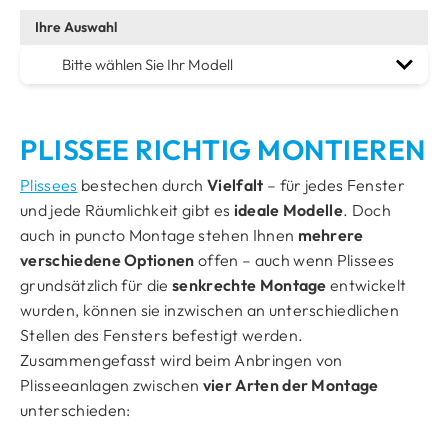
Bitte wählen Sie Ihr Modell
F1/F2/F3 mit Pendelsicherung
PLISSEE RICHTIG MONTIEREN
DF20
Plissees
DF20 Comfort
bestechen durch
Vielfalt
– für jedes Fenster
und jede Räumlichkeit gibt es
ideale Modelle
. Doch
F1/F2/F3
auch in puncto Montage stehen Ihnen
mehrere
verschiedene Optionen
offen – auch wenn Plissees
F4
grundsätzlich für die
senkrechte Montage
entwickelt
mit Klemmträger
wurden, können sie inzwischen an unterschiedlichen
Stellen des Fensters befestigt werden.
PL11
Zusammengefasst wird beim Anbringen von
Plisseeanlagen zwischen
F1 Slope/F2 Slope
vier Arten der Montage
unterschieden:
F3 Slope