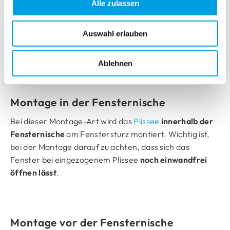
sollte es jeweils etwa 1 cm überstehen. Das Plissee kann
Alle zulassen
durch Winkel am Fensterflügel angeschraubt oder –
ohne zu bohren – mit Klemmträgern fixiert werden. Bei
Auswahl erlauben
dieser Montageart kommen
alle Möglichkeiten der
Bedienung
infrage.
Ablehnen
Montage in der Fensternische
Bei dieser Montage-Art wird das
Plissee
innerhalb der
Fensternische
am Fenstersturz montiert. Wichtig ist,
bei der Montage darauf zu achten, dass sich das
Fenster bei eingezogenem Plissee
noch einwandfrei
öffnen lässt
.
Montage vor der Fensternische