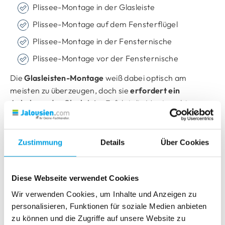
Plissee-Montage in der Glasleiste
VS1
Plissee-Montage auf dem Fensterflügel
VS2
Plissee-Montage in der Fensternische
VS2 mit Klebeleiste
Plissee-Montage vor der Fensternische
VS4
Die
Glasleisten-Montage
weiß dabei optisch am
VS5/VS6/VS8
meisten zu überzeugen, doch sie
erfordert ein
Anbohren der Glasleiste
. Erfolgt die Montage hingegen
VS9/VS10
auf dem Fensterflügel,
können Klemmträger
verwendet werden, wodurch auf das Bohren verzichtet
VS2 mit Klebeplatte
werden kann. Bei Montage
vor dem Fensterflügel
Zustimmung
Details
Über Cookies
Basic
deckt das Plissee die gesamte Fensternische ab, sodass
auch bei gekipptem Fenster nur wenig Licht in den
Raum dringt. Welche
Montageart für Ihr
Diese Webseite verwendet Cookies
Plissee
letztendlich die richtige ist, hängt von
Wir verwenden Cookies, um Inhalte und Anzeigen zu
individuellen Ansprüchen und Bedürfnissen ab. Ein
personalisieren, Funktionen für soziale Medien anbieten
kleiner
Überblick
:
zu können und die Zugriffe auf unsere Website zu