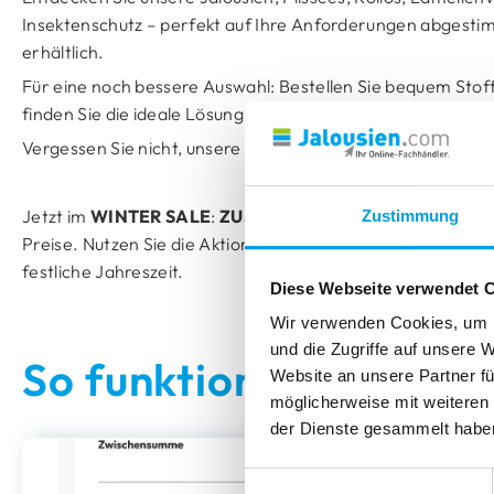
MONTAGE OHNE BOHREN
MONTAGE OHNE BOHREN
TIPPS & TRICKS
Insektenschutz – perfekt auf Ihre Anforderungen abges
Insektenschutz
zum Klemmen
mit Ak
zum Kleben
zum Kleben
Messen
Montieren
zum Kle
zum Kle
TIPPS & TRICKS
erhältlich.
Für eine noch bessere Auswahl: Bestellen Sie bequem Sto
Messen
Montieren
TIPPS & TRICKS
TIPPS & TRICKS
TIPPS & TRICKS
finden Sie die ideale Lösung für Ihr herbstlich dekoriertes
Messen
Montieren
Vergessen Sie nicht, unsere Winter-Aktion zu nutzen – dies
Messen
Messen
Montieren
Montieren
Jetzt im
WINTER SALE
:
ZUSÄTZLICH 10% Rabatt
* auf u
Zustimmung
Preise. Nutzen Sie die Aktion und schaffen Sie ein warmes
festliche Jahreszeit.
Diese Webseite verwendet 
Wir verwenden Cookies, um I
und die Zugriffe auf unsere 
So funktioniert's
Website an unsere Partner fü
möglicherweise mit weiteren
der Dienste gesammelt habe
Einwilligungsauswahl