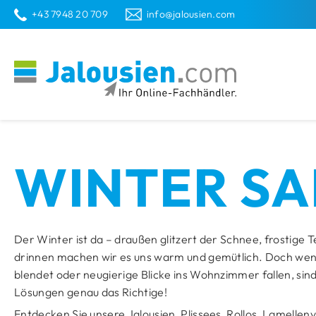
T
AUF ALLE PRODUKTE
+43 7948 20 709
info@jalousien.com
JALOUSIEN
PLISSEE
ROLLO
LAMELLENVORHANG
INSEKTENSCHUTZ
SMART PRODUKTE
TIPPS & ANLEITUNGEN
WINTER SA
Classic
Basic
Basic
Classic
Rahmen
Smart
Jalousie
Plissee
Rollo
Jalousie
Jalousie
Lamellenvorh
Insektenschut
Holz
Dachfenster
Doppel
links geneigt
Classic
Smart
Plissee
Jalousie
Rollo
Plisseetür
Rollo
Lamellen
Plissee
Der Winter ist da – draußen glitzert der Schnee, frostige 
drinnen machen wir es uns warm und gemütlich. Doch wen
50mm
DUETTE
Smart
rechts geneigt
Rollo
Rollo
Jalousie
Wabenplisse
Lamell
blendet oder neugierige Blicke ins Wohnzimmer fallen, si
FLIEGENGITTER
Lösungen genau das Richtige!
Lamellenvorhang
für Balkontür
für Fen
FÜR MEHR KOMFORT
Entdecken Sie unsere Jalousien, Plissees, Rollos, Lamelle