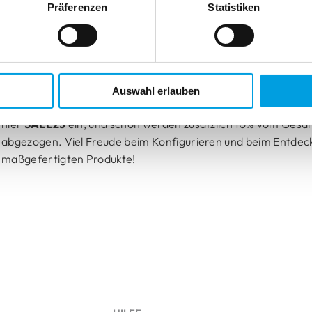
Präferenzen
Statistiken
Und wie können Sie den Rabattcode
SALE25
einlösen?
Ganz 
konfigurieren Sie Ihre Wunschprodukte nach Maß. Melden Sie 
Account an oder erstellen Sie einen neuen, falls Sie noch kei
Im
letzten Schritt des Bestellvorgangs
– dort, wo Sie eine Üb
Auswahl erlauben
sehen und die Zahlungsart auswählen – finden Sie ein
Feld G
hier
SALE25
ein, und schon werden zusätzlich 10% vom Gesa
abgezogen. Viel Freude beim Konfigurieren und beim Entdec
maßgefertigten Produkte!