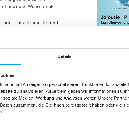
timmt und nach Wunschmaß
ku-Motor
mmen
mmen
ff- oder Lamellenmuster und
 Zuhause.
Reparieren
e läuft bis zum
31.12.2025
.
Reinigen
Reinigen
Reparieren
Reparieren
nsere bereits reduzierten −45%
Details
, gemütliches Ambiente für die
Cookies
nhalte und Anzeigen zu personalisieren, Funktionen für soziale
Website zu analysieren. Außerdem geben wir Informationen zu I
r soziale Medien, Werbung und Analysen weiter. Unsere Partner
 Daten zusammen, die Sie ihnen bereitgestellt haben oder die s
n.