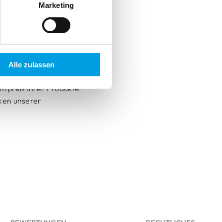
Marketing
einfach
: Zuerst
sich anschließend in Ihrem
nen haben.
ersicht aller Produkte
Alle zulassen
utscheincode
. Geben Sie
mtpreis Ihrer Produkte
ken unserer