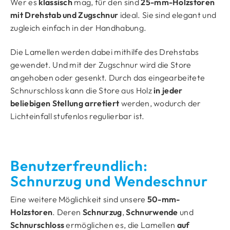
Wer es
klassisch
mag, für den sind
25-mm-Holzstoren
mit Drehstab und Zugschnur
ideal. Sie sind elegant und
zugleich einfach in der Handhabung.
Die Lamellen werden dabei mithilfe des Drehstabs
gewendet. Und mit der Zugschnur wird die Store
angehoben oder gesenkt. Durch das eingearbeitete
Schnurschloss kann die Store aus Holz
in jeder
beliebigen Stellung arretiert
werden, wodurch der
Lichteinfall stufenlos regulierbar ist.
Benutzerfreundlich:
Schnurzug und Wendeschnur
Eine weitere Möglichkeit sind unsere
50-mm-
Holzstoren
. Deren
Schnurzug
,
Schnurwende
und
Schnurschloss
ermöglichen es, die Lamellen
auf