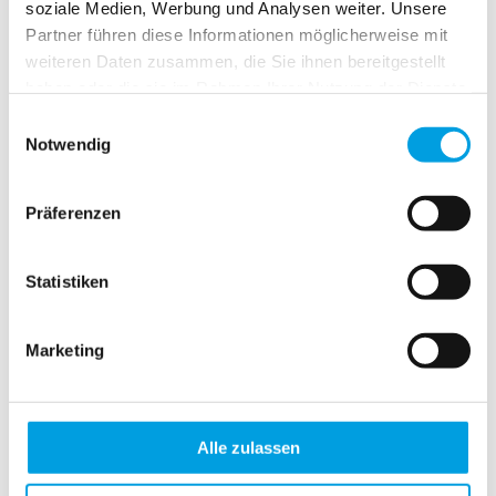
soziale Medien, Werbung und Analysen weiter. Unsere
Partner führen diese Informationen möglicherweise mit
weiteren Daten zusammen, die Sie ihnen bereitgestellt
haben oder die sie im Rahmen Ihrer Nutzung der Dienste
gesammelt haben.
Einwilligungsauswahl
Notwendig
Präferenzen
Holzjalousie 25
Statistiken
25mm Lamellenbreite
Echtholz aus Linde
Marketing
25 mm Lamellenbreite
12 Farben
Bedienung mit Schnur und Wendestab
Alle zulassen
Inklusive Montagematerial