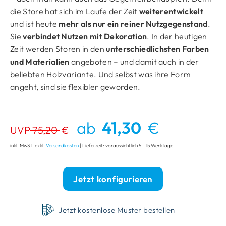
die Store hat sich im Laufe der Zeit
weiterentwickelt
und ist heute
mehr als nur ein reiner Nutzgegenstand
.
Sie
verbindet Nutzen mit Dekoration
. In der heutigen
Zeit werden Storen in den
unterschiedlichsten Farben
und Materialien
angeboten – und damit auch in der
beliebten Holzvariante. Und selbst was ihre Form
angeht, sind sie flexibler geworden.
ab
41,30
€
UVP
75,20
€
inkl. MwSt. exkl.
Versandkosten
| Lieferzeit: voraussichtlich 5 – 15 Werktage
Jetzt konfigurieren
Jetzt kostenlose Muster bestellen