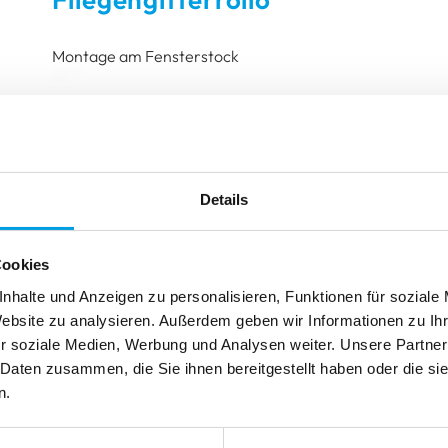
ku-Motor
mmen
mmen
Montage am Fensterstock
Reparieren
Reinigen
Reinigen
Reparieren
Reparieren
Details
Cookies
nhalte und Anzeigen zu personalisieren, Funktionen für soziale
Website zu analysieren. Außerdem geben wir Informationen zu I
r soziale Medien, Werbung und Analysen weiter. Unsere Partner
 Daten zusammen, die Sie ihnen bereitgestellt haben oder die s
n.
Messen Sie das lichte Maß der Fensternische und ziehen 
Die Breite wird wegen evtl. Toleranzen immer an mehr