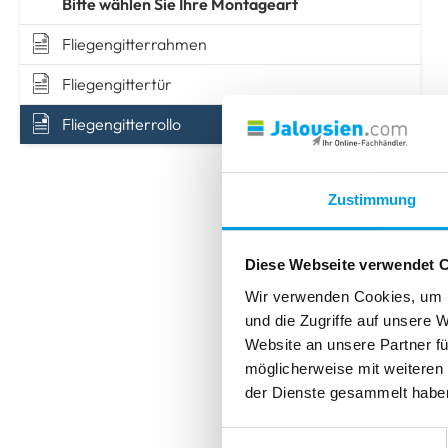
MONTAGE OHNE BOHREN
MONTAGE OHNE BOHREN
TIPPS & TRICKS
Bitte wählen Sie Ihre Montageart
Insektenschutz
zum Klemmen
mit Ak
zum Kleben
zum Kleben
Messen
Montieren
zum Kle
zum Kle
Fliegengitterrahmen
TIPPS & TRICKS
Fliegengittertür
Messen
Montieren
TIPPS & TRICKS
TIPPS & TRICKS
TIPPS & TRICKS
Fliegengitterrollo
Messen
Montieren
Messen
Messen
Montieren
Montieren
Zustimmung
Diese Webseite verwendet 
Wir verwenden Cookies, um I
und die Zugriffe auf unsere 
Website an unsere Partner fü
möglicherweise mit weiteren
der Dienste gesammelt habe
Einwilligungsauswahl