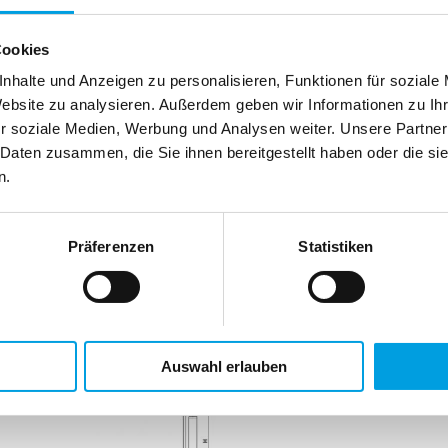
Bestellbreite B
= Breite nach Wunsch
Bestellhöhe H
=Höhe nach Wunsch
Cookies
Empfehlung:
nhalte und Anzeigen zu personalisieren, Funktionen für soziale
Lassen Sie einen Abstand von etwa 2 cm zum unteren An
Website zu analysieren. Außerdem geben wir Informationen zu I
r soziale Medien, Werbung und Analysen weiter. Unsere Partner
Info:
 Daten zusammen, die Sie ihnen bereitgestellt haben oder die s
Höhe links kann auch die kleinere Höhe sein.
n.
Montage in der Fensternische
Präferenzen
Statistiken
Auswahl erlauben