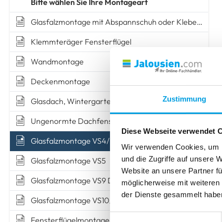
MONTAGE OHNE BOHREN
MONTAGE OHNE BOHREN
TIPPS & TRICKS
Bitte wählen Sie Ihre Montageart
Insektenschutz
zum Klemmen
mit Ak
zum Kleben
zum Kleben
Messen
Montieren
zum Kle
zum Kle
TIPPS & TRICKS
Glasfalzmontage mit Abspannschuh oder Klebeleiste
Klemmteräger Fensterflügel
Messen
Montieren
TIPPS & TRICKS
TIPPS & TRICKS
TIPPS & TRICKS
Wandmontage
Messen
Montieren
Messen
Messen
Montieren
Montieren
Deckenmontage
Zustimmung
Glasdach, Wintergarten
Ungenormte Dachfenster
Diese Webseite verwendet 
Glasfalzmontage VS4/FSlope2
Wir verwenden Cookies, um I
und die Zugriffe auf unsere 
Glasfalzmontage VS5
Website an unsere Partner fü
Glasfalzmontage VS9 D
möglicherweise mit weiteren
der Dienste gesammelt habe
Glasfalzmontage VS10/FDSlope3
Einwilligungsauswahl
Fensterflügelmontage VS4/FSlope2