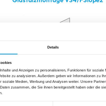
ku-Motor
mmen
mmen
Reparieren
Reinigen
Reinigen
Reparieren
Reparieren
Details
Cookies
nhalte und Anzeigen zu personalisieren, Funktionen für soziale
Website zu analysieren. Außerdem geben wir Informationen zu I
r soziale Medien, Werbung und Analysen weiter. Unsere Partner
Gemessen wird immer von Glasleiste zu Glasleiste inkl. 
 Daten zusammen, die Sie ihnen bereitgestellt haben oder die s
wegen evtl. Fenstertoleranzen immer an mehreren Pun
n.
Breite B
(lichtes Maß ohne Abzug) = Bestellmaß