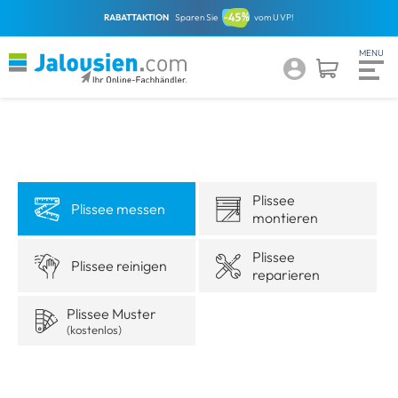
RABATTAKTION
Sparen Sie
vom UVP!
Plissee
Plissee messen
montieren
Plissee
Plissee reinigen
reparieren
Plissee Muster
(kostenlos)