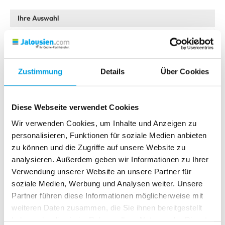
Absolute R1 mit PVC-Klemmträgern
Bitte wählen Sie Ihr Modell
Zustimmung
Details
Über Cookies
Classic
Absolute R1 mit PVC-Klemmträgern
Absolute R1
Download als PDF
Diese Webseite verwendet Cookies
Absolute R1 mit Seitenführung
Wir verwenden Cookies, um Inhalte und Anzeigen zu
personalisieren, Funktionen für soziale Medien anbieten
Absolute R1 mit PVC-Klemmträgern und Seitenführung
zu können und die Zugriffe auf unsere Website zu
Absolute R2
analysieren. Außerdem geben wir Informationen zu Ihrer
Verwendung unserer Website an unsere Partner für
Absolute R2 mit Trägerprofil und Seitenführung
soziale Medien, Werbung und Analysen weiter. Unsere
Partner führen diese Informationen möglicherweise mit
Absolute R2 mit PVC-Klemmträgern
weiteren Daten zusammen, die Sie ihnen bereitgestellt
Absolute R2 mit PVC-Klemmträgern und Seitenführung
haben oder die sie im Rahmen Ihrer Nutzung der Dienste