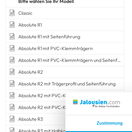
MONTAGE OHNE BOHREN
MONTAGE OHNE BOHREN
TIPPS & TRICKS
Bitte wählen Sie Ihr Modell
Insektenschutz
zum Klemmen
mit Ak
zum Kleben
zum Kleben
Messen
Montieren
zum Kle
zum Kle
Classic
TIPPS & TRICKS
Absolute R1
Messen
Montieren
TIPPS & TRICKS
TIPPS & TRICKS
TIPPS & TRICKS
Absolute R1 mit Seitenführung
Messen
Montieren
Messen
Messen
Montieren
Montieren
Absolute R1 mit PVC-Klemmträgern
Absolute R1 mit PVC-Klemmträgern und Seitenführung
Absolute R2
Absolute R2 mit Trägerprofil und Seitenführung
Absolute R2 mit PVC-Klemmträgern
Absolute R2 mit PVC-Klemmträgern und Seitenführung
Absolute R3
Zustimmung
Absolute R3 mit Halbkassette und Seitenführung