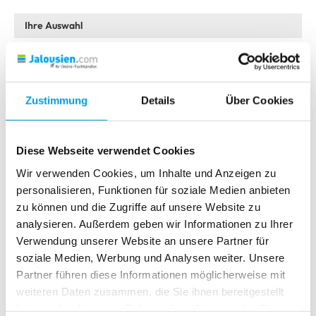
Absolute R2 mit PVC-Klemmträgern
Bitte wählen Sie Ihr Modell
Zustimmung
Details
Über Cookies
Classic
Absolute R2 mit PVC-Klemmträgern
Absolute R1
Download als PDF
Diese Webseite verwendet Cookies
Absolute R1 mit Seitenführung
Wir verwenden Cookies, um Inhalte und Anzeigen zu
personalisieren, Funktionen für soziale Medien anbieten
Absolute R1 mit PVC-Klemmträgern
zu können und die Zugriffe auf unsere Website zu
Absolute R1 mit PVC-Klemmträgern und Seitenführung
analysieren. Außerdem geben wir Informationen zu Ihrer
Verwendung unserer Website an unsere Partner für
Absolute R2
soziale Medien, Werbung und Analysen weiter. Unsere
Partner führen diese Informationen möglicherweise mit
Absolute R2 mit Trägerprofil und Seitenführung
weiteren Daten zusammen, die Sie ihnen bereitgestellt
Absolute R2 mit PVC-Klemmträgern und Seitenführung
haben oder die sie im Rahmen Ihrer Nutzung der Dienste