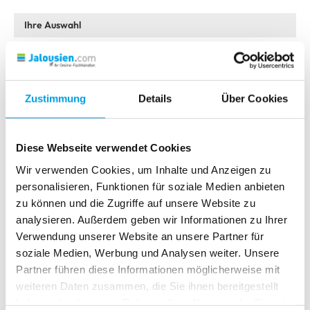
Bedienungsanleitung Akku-Rollo (Eve Motion)
Bitte wählen Sie Ihr Modell
Zustimmung
Details
Über Cookies
Classic
Bedienungsanleitung Akku-Rollo (Eve Motion)
Absolute R1
Download als PDF
Diese Webseite verwendet Cookies
Absolute R1 mit Seitenführung
Wir verwenden Cookies, um Inhalte und Anzeigen zu
personalisieren, Funktionen für soziale Medien anbieten
Absolute R1 mit PVC-Klemmträgern
zu können und die Zugriffe auf unsere Website zu
Absolute R1 mit PVC-Klemmträgern und Seitenführung
analysieren. Außerdem geben wir Informationen zu Ihrer
Verwendung unserer Website an unsere Partner für
Absolute R2
soziale Medien, Werbung und Analysen weiter. Unsere
Partner führen diese Informationen möglicherweise mit
Absolute R2 mit Trägerprofil und Seitenführung
weiteren Daten zusammen, die Sie ihnen bereitgestellt
Absolute R2 mit PVC-Klemmträgern
haben oder die sie im Rahmen Ihrer Nutzung der Dienste