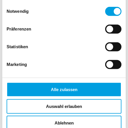
gesammelt haben.
Einwilligungsauswahl
Absolute R2 mit PVC-Klemmträgern und Seitenführung
Notwendig
Absolute R3
Präferenzen
Absolute R3 mit Halbkassette und Seitenführung
Absolute R3 mit PVC-Klemmträgern
Statistiken
Absolute R3 mit PVC-Klemmträgern und Seitenführung
Doppelrollo 5921
Marketing
Doppelrollo 5931
Dachfenster Basic
Alle zulassen
Dachfenster Comfort
Auswahl erlauben
Bedienungsanleitung Akku-Rollo
Ablehnen