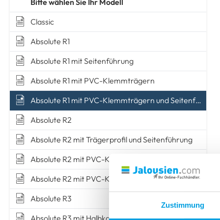
MONTAGE OHNE BOHREN
MONTAGE OHNE BOHREN
TIPPS & TRICKS
Bitte wählen Sie Ihr Modell
Insektenschutz
zum Klemmen
mit Ak
zum Kleben
zum Kleben
Messen
Montieren
zum Kle
zum Kle
Classic
TIPPS & TRICKS
Absolute R1
Messen
Montieren
TIPPS & TRICKS
TIPPS & TRICKS
TIPPS & TRICKS
Absolute R1 mit Seitenführung
Messen
Montieren
Messen
Messen
Montieren
Montieren
Absolute R1 mit PVC-Klemmträgern
Absolute R1 mit PVC-Klemmträgern und Seitenführung
Absolute R2
Absolute R2 mit Trägerprofil und Seitenführung
Absolute R2 mit PVC-Klemmträgern
Absolute R2 mit PVC-Klemmträgern und Seitenführung
Absolute R3
Zustimmung
Absolute R3 mit Halbkassette und Seitenführung